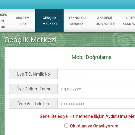
RKES
AKADEMİ
GENÇLİK
TEKNOLOJİ
AKADEMİ
LİDER
ÇİN
LİSE
MERKEZİ
MERKEZİ
ÜNİVERSİTE
AKADEM
POR
Gençlik Merkezi
Mobil Doğrulama
Üye T.C. Kimlik No
Üye Doğum Tarihi
Üye/Veli Telefon
Genel Belediye Hizmetlerine İlişkin Aydınlatma Met
Okudum ve Onaylıyorum