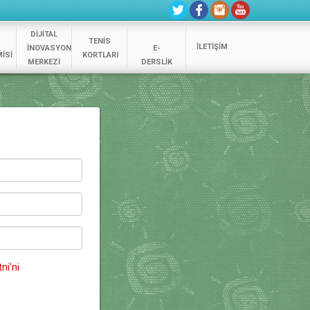
DİJİTAL
TENİS
İLETİŞİM
İNOVASYON
E-
İSİ
KORTLARI
MERKEZİ
DERSLİK
ni'ni