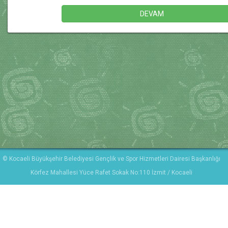
© Kocaeli Büyükşehir Belediyesi Gençlik ve Spor Hizmetleri Dairesi Başkanlığı
Körfez Mahallesi Yüce Rafet Sokak No:110 İzmit / Kocaeli