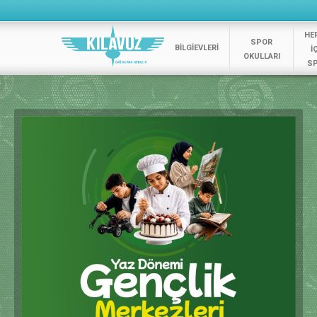
HE
SPOR
BİLGİEVLERİ
İ
OKULLARI
S